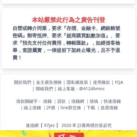
本站嚴禁此行為之廣告刊登
自營或轉介同業，要求『存摺、金融卡、網銀帳號
密碼』郵寄抵押、要求『超商購買點數加值』、要
求『預先支付任何費用，轉帳匯款』，如經借客檢
舉，查證屬實，一律提前下架終止曝光，且不予退
費！
關於我們
|
金主廣告價格
|
隱私權政策
|
使用條款
|
FQA
|
聯絡我們
|
線上客服：@412dbmnc
借款關鍵字：
借錢
｜
貸款
｜
借錢網
｜
借钱
｜
快速借錢
｜
線上借錢
｜
評價
｜
line群交換
｜
下載
｜
急需借錢
速借網【 97jez 】 2020 ® 註冊商標仿冒必究
www.97jez.com 借錢者免費廣告平台
廣告聯盟
借款關鍵