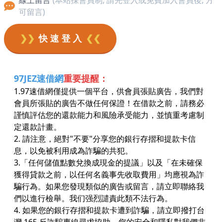
可留言)
❯❯
快 速 登 入
❮❮
97JEZ速借網
重要提醒：
1.97速借網僅提供一個平台，供會員張貼廣告，我們對
會員所張貼的廣告不做任何保證！在借款之前，請務必
謹慎評估您的還款能力和風險承受能力，並慎重考慮制
定還款計畫。
2. 請注意，絕對"不要"分享您的銀行存摺和提款卡信
息，以免被利用成為詐騙的共犯。
3.「任何儲值點數兌換成現金的提議」以及「在未確保
獲得貸款之前，以任何名義事先收取費用」均應視為詐
騙行為。如果您發現類似的廣告或留言，請立即聯絡我
們以進行檢舉。我们强烈譴責此類不法行為。
4. 如果您的銀行存摺和提款卡遭到詐騙，請立即撥打台
灣 165 反詐騙專線尋求協助。您的安全和隱私對我們非