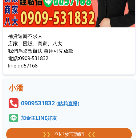
補貨週轉不求人
店家、攤販、商家、八大
我們為您想辦法 急用可先放款
電話:0909-531832
line:dd57168
小潘
0909531832
(點我直撥)
加金主LINE好友
❯❯
立即發言詢問
❮❮