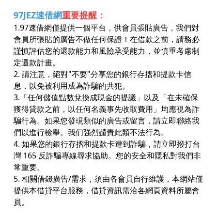
97JEZ速借網
重要提醒：
1.97速借網僅提供一個平台，供會員張貼廣告，我們對
會員所張貼的廣告不做任何保證！在借款之前，請務必
謹慎評估您的還款能力和風險承受能力，並慎重考慮制
定還款計畫。
2. 請注意，絕對"不要"分享您的銀行存摺和提款卡信
息，以免被利用成為詐騙的共犯。
3.「任何儲值點數兌換成現金的提議」以及「在未確保
獲得貸款之前，以任何名義事先收取費用」均應視為詐
騙行為。如果您發現類似的廣告或留言，請立即聯絡我
們以進行檢舉。我们强烈譴責此類不法行為。
4. 如果您的銀行存摺和提款卡遭到詐騙，請立即撥打台
灣 165 反詐騙專線尋求協助。您的安全和隱私對我們非
常重要。
5. 相關借錢廣告/需求，須由各會員自行維護，本網站僅
提供本借貸平台服務，借貸資訊需洽各網頁資料所屬會
員。