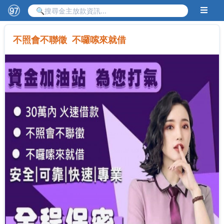
不照會不聯徵 不囉嗦來就借