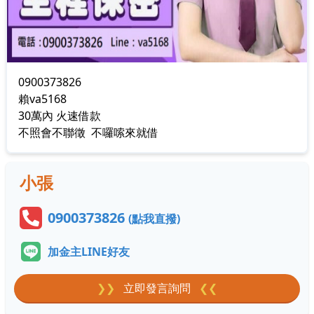
0900373826
賴va5168
30萬內 火速借款
不照會不聯徵 不囉嗦來就借
小張
0900373826
(點我直撥)
加金主LINE好友
❯❯
立即發言詢問
❮❮