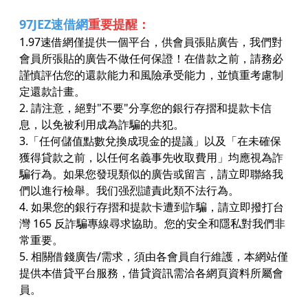
97JEZ速借網
重要提醒：
1.97速借網僅提供一個平台，供會員張貼廣告，我們對
會員所張貼的廣告不做任何保證！在借款之前，請務必
謹慎評估您的還款能力和風險承受能力，並慎重考慮制
定還款計畫。
2. 請注意，絕對"不要"分享您的銀行存摺和提款卡信
息，以免被利用成為詐騙的共犯。
3.「任何儲值點數兌換成現金的提議」以及「在未確保
獲得貸款之前，以任何名義事先收取費用」均應視為詐
騙行為。如果您發現類似的廣告或留言，請立即聯絡我
們以進行檢舉。我们强烈譴責此類不法行為。
4. 如果您的銀行存摺和提款卡遭到詐騙，請立即撥打台
灣 165 反詐騙專線尋求協助。您的安全和隱私對我們非
常重要。
5. 相關借錢廣告/需求，須由各會員自行維護，本網站僅
提供本借貸平台服務，借貸資訊需洽各網頁資料所屬會
員。