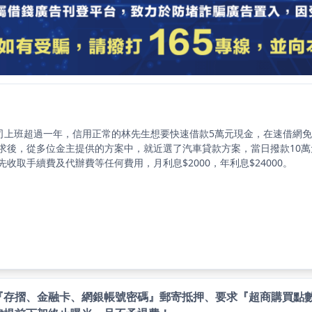
公司上班超過一年，信用正常的林先生想要快速借款5萬元現金，在速借網
求後，從多位金主提供的方案中，就近選了汽車貸款方案，當日撥款10萬
先收取手續費及代辦費等任何費用，月利息$2000，年利息$24000。
『存摺、金融卡、網銀帳號密碼』郵寄抵押、要求『超商購買點