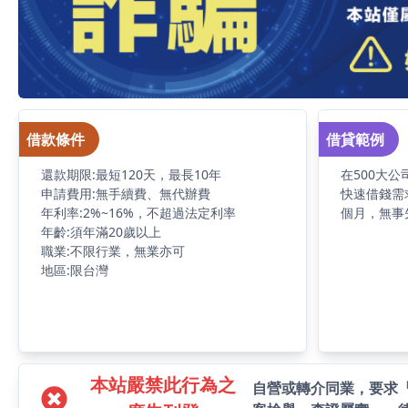
借款條件
借貸範例
還款期限:最短120天，最長10年
在500大
申請費用:無手續費、無代辦費
快速借錢需
年利率:2%~16%，不超過法定利率
個月，無事
年齡:須年滿20歲以上
職業:不限行業，無業亦可
地區:限台灣
本站嚴禁此行為之
自營或轉介同業，要求