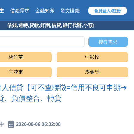
主
借錢需求
金融知識
發文賺錢
會員登入/註冊
錢,週轉,貸款,紓困,借貸,銀行代辦,小額借款,快速借錢 找 97
搜尋需求
桃竹苗
中彰投
宜花東
澎金馬
人信貸【可不查聯徵=信用不良可申辦➜
貸、負債整合、轉貸
中
2026-08-06 06:32:08