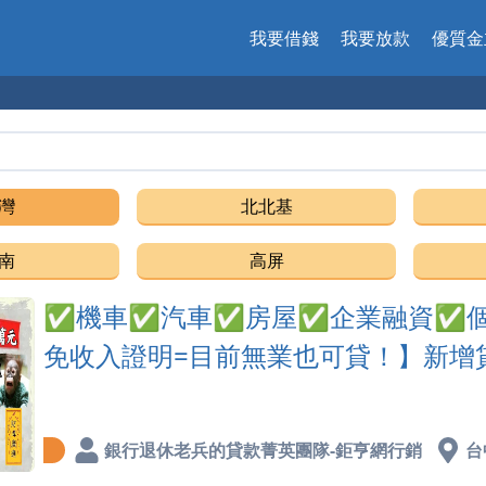
我要借錢
我要放款
優質金
借
灣
北北基
南
高屏
✅機車✅汽車✅房屋✅企業融資✅個
免收入證明=目前無業也可貸！】新增
銀行退休老兵的貸款菁英團隊-鉅亨網行銷
台