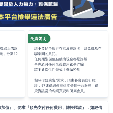
免責聲明
免費線上借款
請不要給予銀行存摺及提款卡，以免成為詐
元，分期12
騙集團的共犯。
任何類型儲值點數換現金都是詐騙
事先給付任何名義費用都是詐騙
請不要提供門號或手機驗證碼
相關借錢廣告/需求，須由各會員自行維
護，97速借網僅提供本借貸平台服務，借
貸資訊需洽各網頁資料所屬會員。
數加值』、要求『預先支付任何費用，轉帳匯款』，如經借