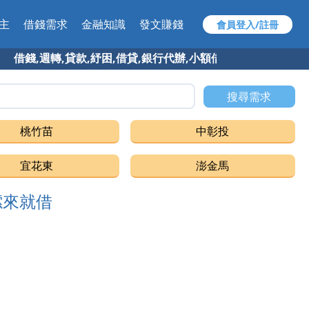
主
借錢需求
金融知識
發文賺錢
會員登入/註冊
,週轉,貸款,紓困,借貸,銀行代辦,小額借款,快速借錢 找 97速
搜尋需求
桃竹苗
中彰投
宜花東
澎金馬
嗦來就借