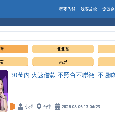
我要借錢
我要放款
優質金
借錢
灣
北北基
南
高屏
30萬內 火速借款 不照會不聯徵 不囉
小張
台中
2026-08-06 13:04:23