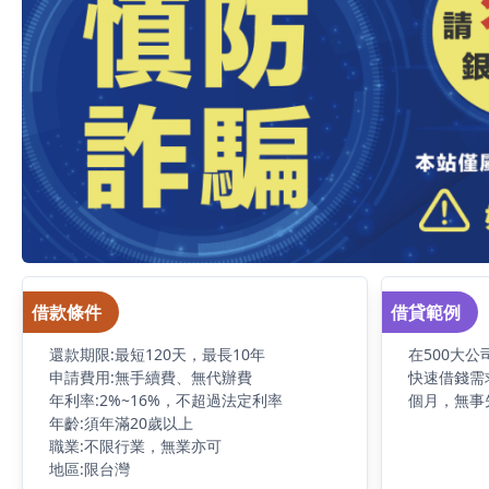
借款條件
借貸範例
還款期限:最短120天，最長10年
在500大
申請費用:無手續費、無代辦費
快速借錢需
年利率:2%~16%，不超過法定利率
個月，無事
年齡:須年滿20歲以上
職業:不限行業，無業亦可
地區:限台灣