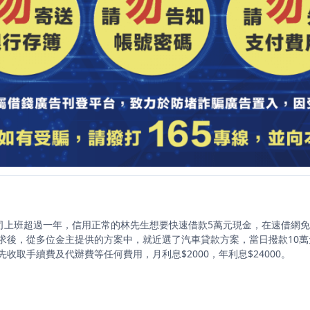
公司上班超過一年，信用正常的林先生想要快速借款5萬元現金，在速借網
求後，從多位金主提供的方案中，就近選了汽車貸款方案，當日撥款10萬
先收取手續費及代辦費等任何費用，月利息$2000，年利息$24000。