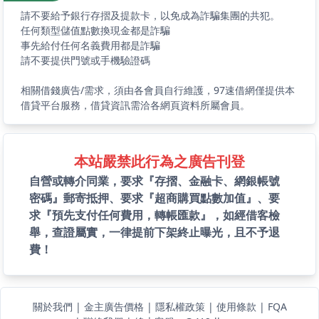
請不要給予銀行存摺及提款卡，以免成為詐騙集團的共犯。
任何類型儲值點數換現金都是詐騙
事先給付任何名義費用都是詐騙
請不要提供門號或手機驗證碼
相關借錢廣告/需求，須由各會員自行維護，97速借網僅提供本
借貸平台服務，借貸資訊需洽各網頁資料所屬會員。
本站嚴禁此行為之廣告刊登
自營或轉介同業，要求『存摺、金融卡、網銀帳號
密碼』郵寄抵押、要求『超商購買點數加值』、要
求『預先支付任何費用，轉帳匯款』，如經借客檢
舉，查證屬實，一律提前下架終止曝光，且不予退
費！
關於我們
|
金主廣告價格
|
隱私權政策
|
使用條款
|
FQA