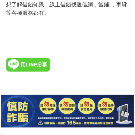
想了解
借錢知識
，
線上借錢
找
速借網
，
當鋪
，
車貸
等各種服務都有。