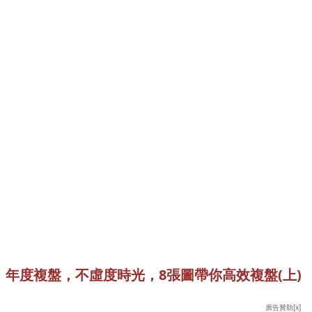
年度複盤，不虛度時光，8張圖帶你高效複盤(上)
廣告贊助[x]