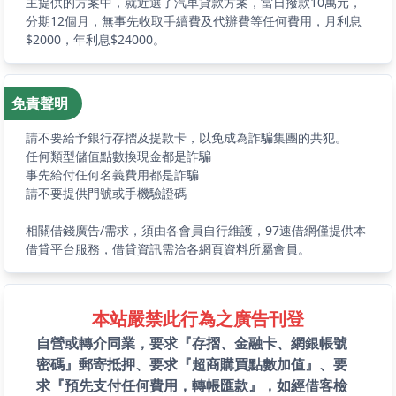
主提供的方案中，就近選了汽車貸款方案，當日撥款10萬元，
分期12個月，無事先收取手續費及代辦費等任何費用，月利息
$2000，年利息$24000。
免責聲明
請不要給予銀行存摺及提款卡，以免成為詐騙集團的共犯。
任何類型儲值點數換現金都是詐騙
事先給付任何名義費用都是詐騙
請不要提供門號或手機驗證碼
相關借錢廣告/需求，須由各會員自行維護，97速借網僅提供本
借貸平台服務，借貸資訊需洽各網頁資料所屬會員。
本站嚴禁此行為之廣告刊登
自營或轉介同業，要求『存摺、金融卡、網銀帳號
密碼』郵寄抵押、要求『超商購買點數加值』、要
求『預先支付任何費用，轉帳匯款』，如經借客檢