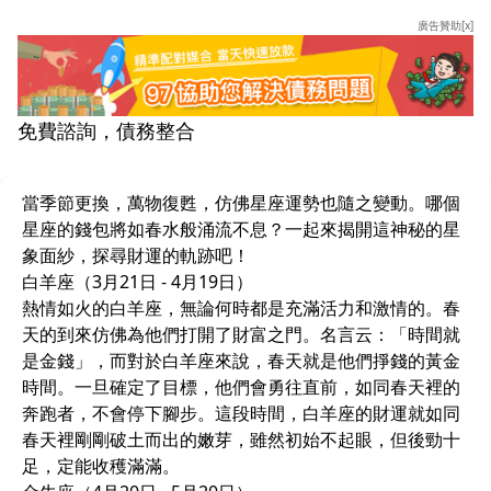
廣告贊助[x]
免費諮詢，債務整合
當季節更換，萬物復甦，仿佛星座運勢也隨之變動。哪個
星座的錢包將如春水般涌流不息？一起來揭開這神秘的星
象面紗，探尋財運的軌跡吧！
白羊座（3月21日 - 4月19日）
熱情如火的白羊座，無論何時都是充滿活力和激情的。春
天的到來仿佛為他們打開了財富之門。名言云：「時間就
是金錢」，而對於白羊座來說，春天就是他們掙錢的黃金
時間。一旦確定了目標，他們會勇往直前，如同春天裡的
奔跑者，不會停下腳步。這段時間，白羊座的財運就如同
春天裡剛剛破土而出的嫩芽，雖然初始不起眼，但後勁十
足，定能收穫滿滿。