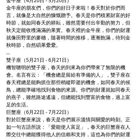
金牛座（4月20日 - 5月20日）
金牛座的朋友們，你們的好日子來啦！春天對於你們而
言，就像是大自然的慷慨贈予。春天是你們積累財富的好
時節，就如同春天的耕耘，雖然需要付出辛勤的努力，但
秋天定能收穫滿滿的果實。春天裡的金牛座，你們的財運
就像田野里的麥穗，隨著時間的推移，逐漸飽滿，待到金
秋時節，自然碩果纍纍。
...
雙子座（5月21日 - 6月21日）
機智聰明的雙子座，春天的到來為你們帶來了無限的機
會。名言有云：「機會總是留給有準備的人」，雙子座在
春天裡總是能夠抓住那些稍縱即逝的機會，如同春天的候
鳥，總能準確地找到食物的來源。你們的財運就如同春天
的燕子，雖然路途遙遠，但總能找到豐富的食物，過上富
足的生活。
巨蟹座（6月22日 - 7月22日）
對於巨蟹座來說，春天是你們展示溫情與關愛的時刻。正
如一句古語所說：「愛能使人富足」，春天的巨蟹座在人
際交往中總能獲得他人的信賴和支持，這也為你們的財運