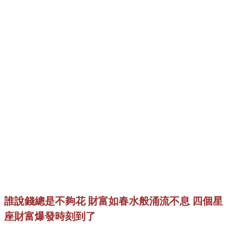
誰說錢總是不夠花 財富如春水般涌流不息 四個星
座財富爆發時刻到了