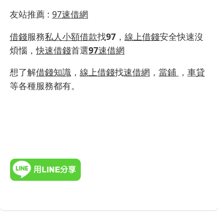
友站推薦
:
97速借網
借錢
服務
私人小額借款
找
97
，
線上借錢
安全快速沒
煩惱，
快速借錢
首選
97
速借網
想了解
借錢知識
，
線上借錢
找
速借網
，
當鋪
，
車貸
等各種服務都有。