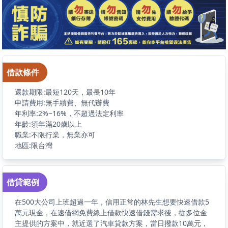
借款條件
還款期限:最短120天，最長10年
申請費用:無手續費、無代辦費
年利率:2%~16%，不超過法定利率
年齡:須年滿20歲以上
職業:不限行業，無業亦可
地區:限台灣
借貸範例
在500大公司上班超過一年，信用正常的林先生想要快速借款5
萬元現金，在速借網免費線上借款快速借錢需求後，從多位金
主提供的方案中，就近選了汽車貸款方案，當日撥款10萬元，