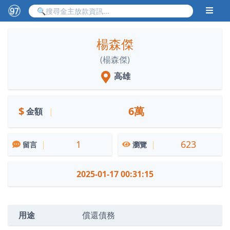
楊森傑
(楊森傑)
高雄
$
6萬
金額
|
1
623
|
|
留言
瀏覽
2025-01-17 00:31:15
用途
償還債務