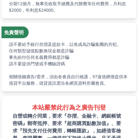
分期12個月，無事先收取手續費及代辦費等任何費用，月利息
$2000，年利息$24000。
免責聲明
請不要給予銀行存摺及提款卡，以免成為詐騙集團的共犯。
任何類型儲值點數換現金都是詐騙
事先給付任何名義費用都是詐騙
請不要提供門號或手機驗證碼
相關借錢廣告/需求，須由各會員自行維護，97速借網僅提供本
借貸平台服務，借貸資訊需洽各網頁資料所屬會員。
本站嚴禁此行為之廣告刊登
自營或轉介同業，要求『存摺、金融卡、網銀帳號
密碼』郵寄抵押、要求『超商購買點數加值』、要
求『預先支付任何費用，轉帳匯款』，如經借客檢
舉，查證屬實，一律提前下架終止曝光，且不予退