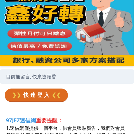
目前無留言, 快來搶頭香
❯❯
快 速 登 入
❮❮
97JEZ速借網
重要提醒：
1.速借網僅提供一個平台，供會員張貼廣告，我們對會員