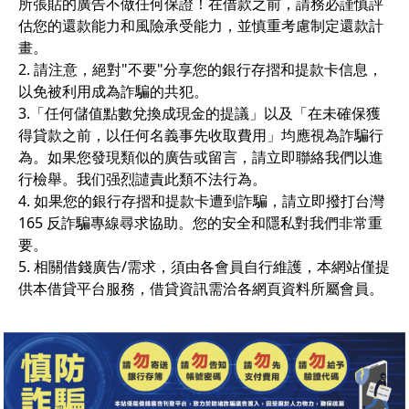
所張貼的廣告不做任何保證！在借款之前，請務必謹慎評
估您的還款能力和風險承受能力，並慎重考慮制定還款計
畫。
2. 請注意，絕對"不要"分享您的銀行存摺和提款卡信息，
以免被利用成為詐騙的共犯。
3.「任何儲值點數兌換成現金的提議」以及「在未確保獲
得貸款之前，以任何名義事先收取費用」均應視為詐騙行
為。如果您發現類似的廣告或留言，請立即聯絡我們以進
行檢舉。我们强烈譴責此類不法行為。
4. 如果您的銀行存摺和提款卡遭到詐騙，請立即撥打台灣
165 反詐騙專線尋求協助。您的安全和隱私對我們非常重
要。
5. 相關借錢廣告/需求，須由各會員自行維護，本網站僅提
供本借貸平台服務，借貸資訊需洽各網頁資料所屬會員。