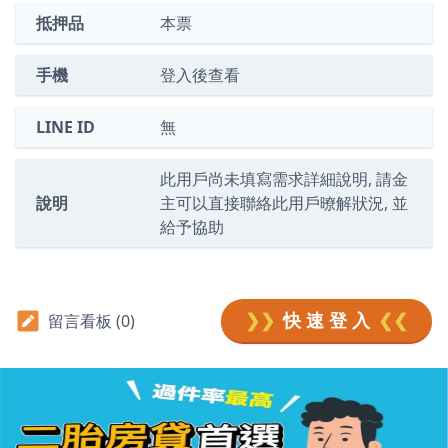
抵押品
本票
手機
登入後查看
LINE ID
無
此用戶尚未填寫需求詳細說明, 請金
說明
主可以直接聯絡此用戶暸解狀況, 並
給予協助
❯❯
快 速 登 入
❮❮
留言看板 (0)