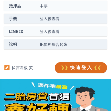
抵押品
本票
手機
登入後查看
LINE ID
登入後查看
說明
把債務整合起來
❯❯
快 速 登 入
❮❮
留言看板 (0)