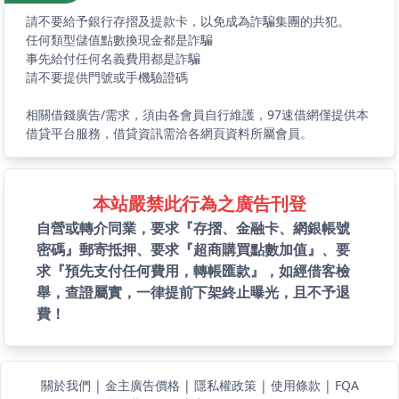
請不要給予銀行存摺及提款卡，以免成為詐騙集團的共犯。
任何類型儲值點數換現金都是詐騙
事先給付任何名義費用都是詐騙
請不要提供門號或手機驗證碼
相關借錢廣告/需求，須由各會員自行維護，97速借網僅提供本
借貸平台服務，借貸資訊需洽各網頁資料所屬會員。
本站嚴禁此行為之廣告刊登
自營或轉介同業，要求『存摺、金融卡、網銀帳號
密碼』郵寄抵押、要求『超商購買點數加值』、要
求『預先支付任何費用，轉帳匯款』，如經借客檢
舉，查證屬實，一律提前下架終止曝光，且不予退
費！
關於我們
|
金主廣告價格
|
隱私權政策
|
使用條款
|
FQA