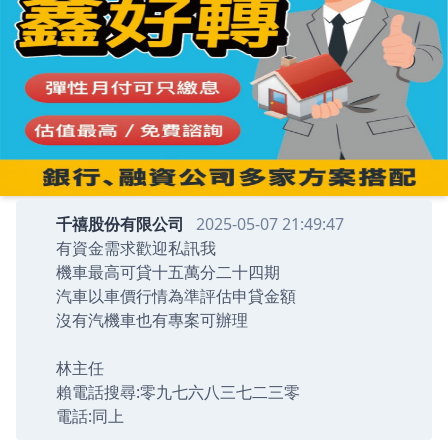
千禧股份有限公司
2025-05-07 21:49:47
有資金需求歡迎私訊我
機車最高可貸十五萬分二十四期
汽車以車價行情為準評估申貸金額
沒有汽機車也有專案可辦理
林主任
賴電話搜尋:零九七六八三七二三零
電話:同上