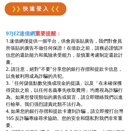
❯❯
快 速 登 入
❮❮
97JEZ速借網
重要提醒：
1.速借網僅提供一個平台，供會員張貼廣告，我們對會員
所張貼的廣告不做任何保證！在借款之前，請務必謹慎評
估您的還款能力和風險承受能力，並慎重考慮制定還款計
畫。
2. 請注意，絕對"不要"分享您的銀行存摺和提款卡信息，
以免被利用成為詐騙的共犯。
3.「任何儲值點數兌換成現金的提議」以及「在未確保獲
得貸款之前，以任何名義事先收取費用」均應視為詐騙行
為。如果您發現類似的廣告或留言，請立即聯絡我們以進
行檢舉。我们强烈譴責此類不法行為。
4. 如果您的銀行存摺和提款卡遭到詐騙，請立即撥打台灣
165 反詐騙專線尋求協助。您的安全和隱私對我們非常重
要。