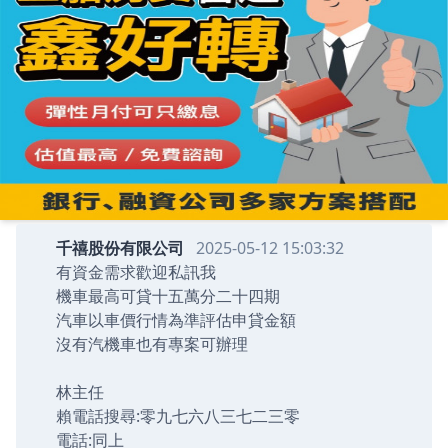
千禧股份有限公司
2025-05-12 15:03:32
有資金需求歡迎私訊我
機車最高可貸十五萬分二十四期
汽車以車價行情為準評估申貸金額
沒有汽機車也有專案可辦理
林主任
賴電話搜尋:零九七六八三七二三零
電話:同上