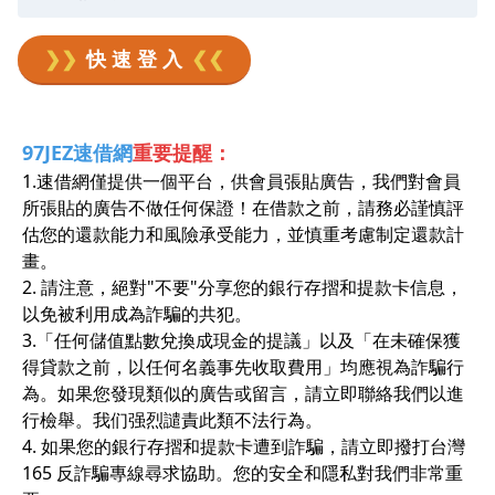
❯❯
快 速 登 入
❮❮
97JEZ速借網
重要提醒：
1.速借網僅提供一個平台，供會員張貼廣告，我們對會員
所張貼的廣告不做任何保證！在借款之前，請務必謹慎評
估您的還款能力和風險承受能力，並慎重考慮制定還款計
畫。
2. 請注意，絕對"不要"分享您的銀行存摺和提款卡信息，
以免被利用成為詐騙的共犯。
3.「任何儲值點數兌換成現金的提議」以及「在未確保獲
得貸款之前，以任何名義事先收取費用」均應視為詐騙行
為。如果您發現類似的廣告或留言，請立即聯絡我們以進
行檢舉。我们强烈譴責此類不法行為。
4. 如果您的銀行存摺和提款卡遭到詐騙，請立即撥打台灣
165 反詐騙專線尋求協助。您的安全和隱私對我們非常重