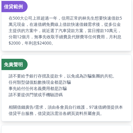
借貸範例
在500大公司上班超過一年，信用正常的林先生想要快速借款5
萬元現金，在速借網免費線上借款快速借錢需求後，從多位金
主提供的方案中，就近選了汽車貸款方案，當日撥款10萬元，
分期12個月，無事先收取手續費及代辦費等任何費用，月利息
$2000，年利息$24000。
免責聲明
請不要給予銀行存摺及提款卡，以免成為詐騙集團的共犯。
任何類型儲值點數換現金都是詐騙
事先給付任何名義費用都是詐騙
請不要提供門號或手機驗證碼
相關借錢廣告/需求，須由各會員自行維護，97速借網僅提供本
借貸平台服務，借貸資訊需洽各網頁資料所屬會員。