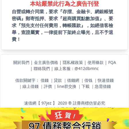
本站嚴禁此行為之廣告刊登
自營或轉介同業，要求『存摺、金融卡、網銀帳號
密碼』郵寄抵押、要求『超商購買點數加值』、要
求『預先支付任何費用，轉帳匯款』，如經借客檢
舉，查證屬實，一律提前下架終止曝光，且不予退
費！
關於我們
|
金主廣告價格
|
隱私權政策
|
使用條款
|
FQA
|
聯絡我們
|
線上客服：@412dbmnc
借款關鍵字：
借錢
｜
貸款
｜
借錢網
｜
借钱
｜
快速借錢
｜
線上借錢
｜
評價
｜
line群交換
｜
下載
｜
急需借錢
速借網【 97jez 】 2020 ® 註冊商標仿冒必究
www.97jez.com 借錢者免費廣告平台
廣告聯盟
借款關鍵
字
快速借錢
借錢