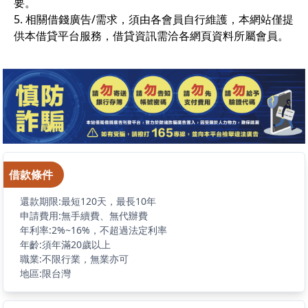
要。
5. 相關借錢廣告/需求，須由各會員自行維護，本網站僅提
供本借貸平台服務，借貸資訊需洽各網頁資料所屬會員。
借款條件
還款期限:最短120天，最長10年
申請費用:無手續費、無代辦費
年利率:2%~16%，不超過法定利率
年齡:須年滿20歲以上
職業:不限行業，無業亦可
地區:限台灣