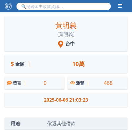
黃明義
(黃明義)
台中
$
10萬
金額
|
0
468
|
|
留言
瀏覽
2025-06-06 21:03:23
用途
償還其他借款