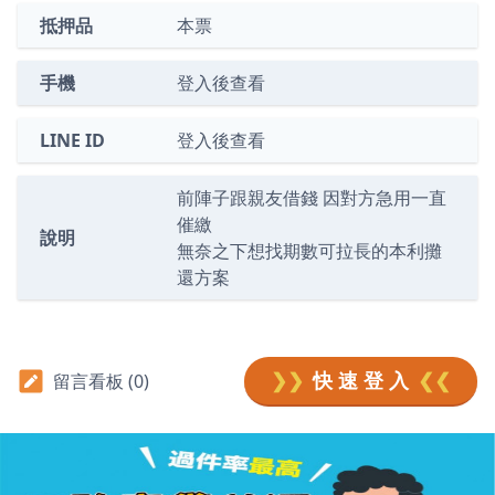
抵押品
本票
手機
登入後查看
LINE ID
登入後查看
前陣子跟親友借錢 因對方急用一直
催繳
說明
無奈之下想找期數可拉長的本利攤
還方案
❯❯
快 速 登 入
❮❮
留言看板 (0)