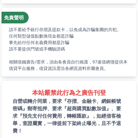
免責聲明
請不要給予銀行存摺及提款卡，以免成為詐騙集團的共犯。
任何類型儲值點數換現金都是詐騙
事先給付任何名義費用都是詐騙
請不要提供門號或手機驗證碼
相關借錢廣告/需求，須由各會員自行維護，97速借網僅提供本
借貸平台服務，借貸資訊需洽各網頁資料所屬會員。
本站嚴禁此行為之廣告刊登
自營或轉介同業，要求『存摺、金融卡、網銀帳號
密碼』郵寄抵押、要求『超商購買點數加值』、要
求『預先支付任何費用，轉帳匯款』，如經借客檢
舉，查證屬實，一律提前下架終止曝光，且不予退
費！