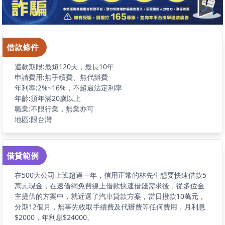
借款條件
還款期限:最短120天，最長10年
申請費用:無手續費、無代辦費
年利率:2%~16%，不超過法定利率
年齡:須年滿20歲以上
職業:不限行業，無業亦可
地區:限台灣
借貸範例
在500大公司上班超過一年，信用正常的林先生想要快速借款5
萬元現金，在速借網免費線上借款快速借錢需求後，從多位金
主提供的方案中，就近選了汽車貸款方案，當日撥款10萬元，
分期12個月，無事先收取手續費及代辦費等任何費用，月利息
$2000，年利息$24000。