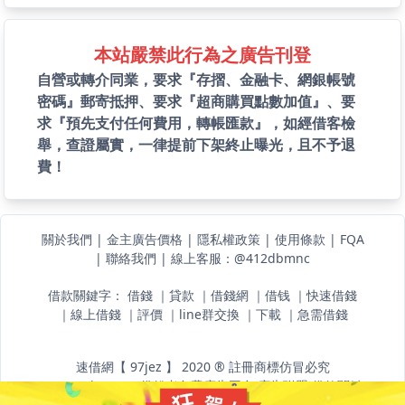
本站嚴禁此行為之廣告刊登
自營或轉介同業，要求『存摺、金融卡、網銀帳號
密碼』郵寄抵押、要求『超商購買點數加值』、要
求『預先支付任何費用，轉帳匯款』，如經借客檢
舉，查證屬實，一律提前下架終止曝光，且不予退
費！
關於我們
|
金主廣告價格
|
隱私權政策
|
使用條款
|
FQA
|
聯絡我們
|
線上客服：@412dbmnc
借款關鍵字：
借錢
｜
貸款
｜
借錢網
｜
借钱
｜
快速借錢
｜
線上借錢
｜
評價
｜
line群交換
｜
下載
｜
急需借錢
速借網【 97jez 】 2020 ® 註冊商標仿冒必究
www.97jez.com 借錢者免費廣告平台
廣告聯盟
借款關鍵