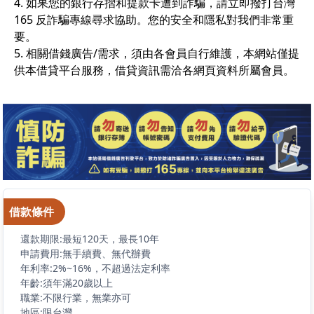
4. 如果您的銀行存摺和提款卡遭到詐騙，請立即撥打台灣
165 反詐騙專線尋求協助。您的安全和隱私對我們非常重
要。
5. 相關借錢廣告/需求，須由各會員自行維護，本網站僅提
供本借貸平台服務，借貸資訊需洽各網頁資料所屬會員。
借款條件
還款期限:最短120天，最長10年
申請費用:無手續費、無代辦費
年利率:2%~16%，不超過法定利率
年齡:須年滿20歲以上
職業:不限行業，無業亦可
地區:限台灣