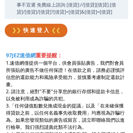
事不宜遲 免費線上諮詢 [借貸]://[借貸][借貸].[借
貸]/[借貸]/[借貸]?[借貸]=[借貸]&[借貸]=[借貸]
❯❯
快 速 登 入
❮❮
97JEZ速借網
重要提醒：
1.速借網僅提供一個平台，供會員張貼廣告，我們對會員
所張貼的廣告不做任何保證！在借款之前，請務必謹慎評
估您的還款能力和風險承受能力，並慎重考慮制定還款計
畫。
2. 請注意，絕對"不要"分享您的銀行存摺和提款卡信息，
以免被利用成為詐騙的共犯。
3.「任何儲值點數兌換成現金的提議」以及「在未確保獲
得貸款之前，以任何名義事先收取費用」均應視為詐騙行
為。如果您發現類似的廣告或留言，請立即聯絡我們以進
行檢舉。我们强烈譴責此類不法行為。