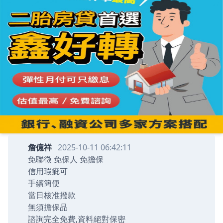
詹億祥
2025-10-11 06:42:11
免聯徵 免保人 免擔保
信用瑕疵可
手續簡便
當日核准撥款
無須擔保品
諮詢完全免費,資料絕對保密