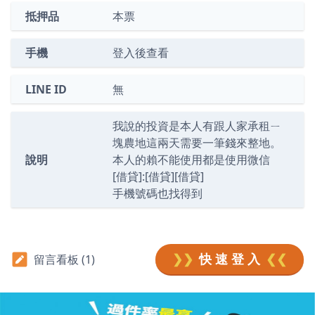
抵押品
本票
手機
登入後查看
LINE ID
無
我說的投資是本人有跟人家承租ㄧ
塊農地這兩天需要一筆錢來整地。
說明
本人的賴不能使用都是使用微信
[借貸]:[借貸][借貸]
手機號碼也找得到
❯❯
快 速 登 入
❮❮
留言看板 (1)