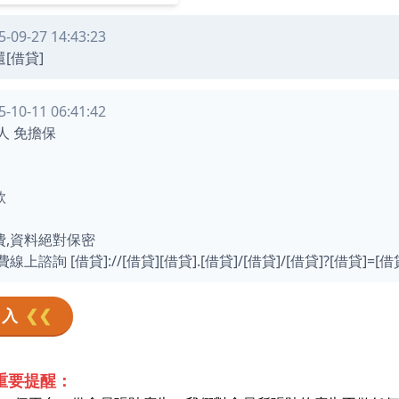
5-09-27 14:43:23
[借貸]
5-10-11 06:41:42
人 免擔保
款
費,資料絕對保密
上諮詢 [借貸]://[借貸][借貸].[借貸]/[借貸]/[借貸]?[借貸]=[借
 入
❮❮
重要提醒：