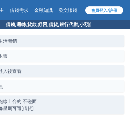
主
借錢需求
金融知識
發文賺錢
會員登入/註冊
錢,週轉,貸款,紓困,借貸,銀行代辦,小額借款,快速借錢 找 97
生活開銷
本票
登入後查看
無
跑線上合約 不碰面
每星期可還[借貸]