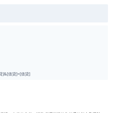
貸]&[借貸]=[借貸]