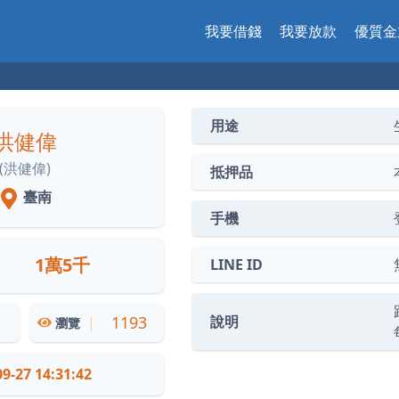
我要借錢
我要放款
優質金
借
用途
洪健偉
(洪健偉)
抵押品
臺南
手機
1萬5千
LINE ID
1193
說明
|
瀏覽
9-27 14:31:42