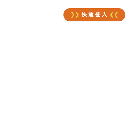
❯❯
快 速 登 入
❮❮