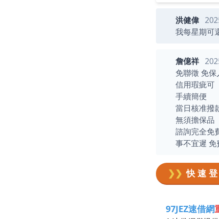
洪健偉
202
我每星期可還
詹億祥
202
免聯徵 免保
信用瑕疵可
手續簡便
當日核准撥
無須擔保品
諮詢完全免
事不宜遲 免費線
❯❯
快 速 登
97JEZ速借網