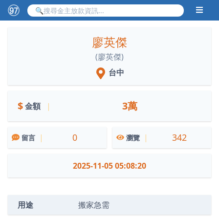
廖英傑
(廖英傑)
台中
$
3萬
金額
|
0
342
|
|
留言
瀏覽
2025-11-05 05:08:20
用途
搬家急需