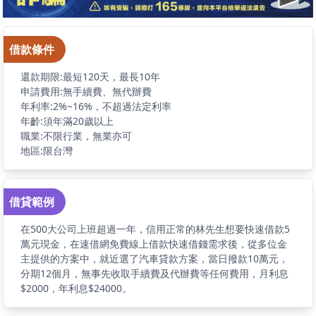
借款條件
還款期限:最短120天，最長10年
申請費用:無手續費、無代辦費
年利率:2%~16%，不超過法定利率
年齡:須年滿20歲以上
職業:不限行業，無業亦可
地區:限台灣
借貸範例
在500大公司上班超過一年，信用正常的林先生想要快速借款5
萬元現金，在速借網免費線上借款快速借錢需求後，從多位金
主提供的方案中，就近選了汽車貸款方案，當日撥款10萬元，
分期12個月，無事先收取手續費及代辦費等任何費用，月利息
$2000，年利息$24000。