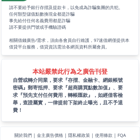
請不要給予銀行存摺及提款卡，以免成為詐騙集團的共犯。
任何類型儲值點數換現金都是詐騙
事先給付任何名義費用都是詐騙
請不要提供門號或手機驗證碼
相關借錢廣告/需求，須由各會員自行維護，97速借網僅提供本
借貸平台服務，借貸資訊需洽各網頁資料所屬會員。
本站嚴禁此行為之廣告刊登
自營或轉介同業，要求『存摺、金融卡、網銀帳號
密碼』郵寄抵押、要求『超商購買點數加值』、要
求『預先支付任何費用，轉帳匯款』，如經借客檢
舉，查證屬實，一律提前下架終止曝光，且不予退
費！
關於我們
|
金主廣告價格
|
隱私權政策
|
使用條款
|
FQA