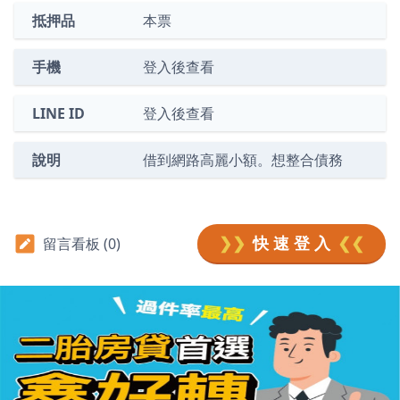
抵押品
本票
手機
登入後查看
LINE ID
登入後查看
說明
借到網路高麗小額。想整合債務
❯❯
快 速 登 入
❮❮
留言看板 (0)