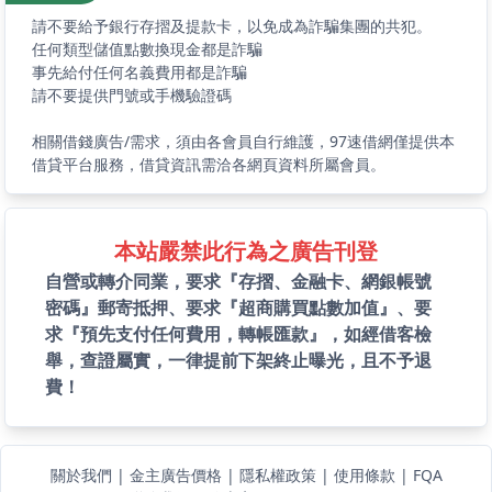
請不要給予銀行存摺及提款卡，以免成為詐騙集團的共犯。
任何類型儲值點數換現金都是詐騙
事先給付任何名義費用都是詐騙
請不要提供門號或手機驗證碼
相關借錢廣告/需求，須由各會員自行維護，97速借網僅提供本
借貸平台服務，借貸資訊需洽各網頁資料所屬會員。
本站嚴禁此行為之廣告刊登
自營或轉介同業，要求『存摺、金融卡、網銀帳號
密碼』郵寄抵押、要求『超商購買點數加值』、要
求『預先支付任何費用，轉帳匯款』，如經借客檢
舉，查證屬實，一律提前下架終止曝光，且不予退
費！
關於我們
|
金主廣告價格
|
隱私權政策
|
使用條款
|
FQA