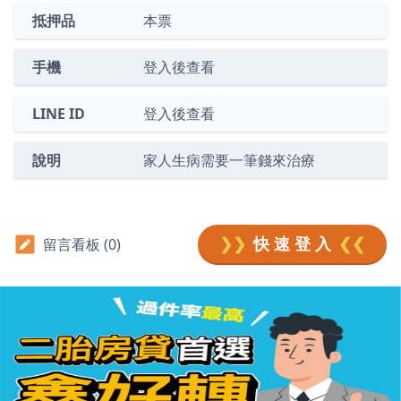
抵押品
本票
手機
登入後查看
LINE ID
登入後查看
說明
家人生病需要一筆錢來治療
❯❯
快 速 登 入
❮❮
留言看板 (0)