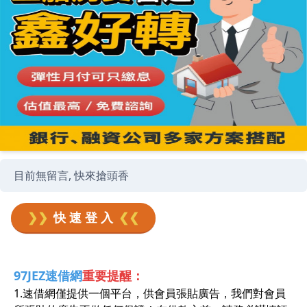
目前無留言, 快來搶頭香
❯❯
快 速 登 入
❮❮
97JEZ速借網
重要提醒：
1.速借網僅提供一個平台，供會員張貼廣告，我們對會員