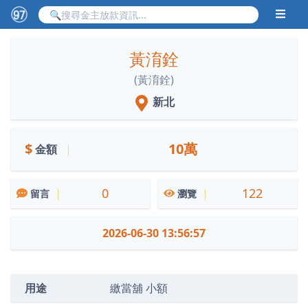
黃淯銓
(黃淯銓)
新北
$
10萬
金額
|
0
122
|
|
留言
瀏覽
2026-06-30 13:56:57
用途
繳當舖 小額