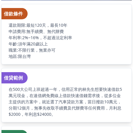
借款條件
還款期限:最短120天，最長10年
申請費用:無手續費、無代辦費
年利率:2%~16%，不超過法定利率
年齡:須年滿20歲以上
職業:不限行業，無業亦可
地區:限台灣
借貸範例
在500大公司上班超過一年，信用正常的林先生想要快速借款5
萬元現金，在速借網免費線上借款快速借錢需求後，從多位金
主提供的方案中，就近選了汽車貸款方案，當日撥款10萬元，
分期12個月，無事先收取手續費及代辦費等任何費用，月利息
$2000，年利息$24000。