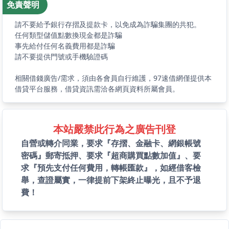
免責聲明
請不要給予銀行存摺及提款卡，以免成為詐騙集團的共犯。
任何類型儲值點數換現金都是詐騙
事先給付任何名義費用都是詐騙
請不要提供門號或手機驗證碼
相關借錢廣告/需求，須由各會員自行維護，97速借網僅提供本
借貸平台服務，借貸資訊需洽各網頁資料所屬會員。
本站嚴禁此行為之廣告刊登
自營或轉介同業，要求『存摺、金融卡、網銀帳號
密碼』郵寄抵押、要求『超商購買點數加值』、要
求『預先支付任何費用，轉帳匯款』，如經借客檢
舉，查證屬實，一律提前下架終止曝光，且不予退
費！