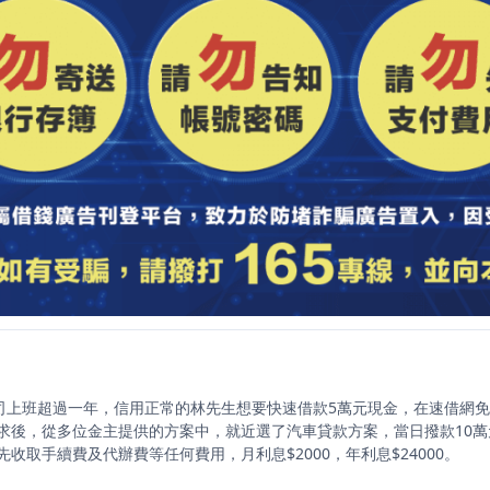
公司上班超過一年，信用正常的林先生想要快速借款5萬元現金，在速借網
求後，從多位金主提供的方案中，就近選了汽車貸款方案，當日撥款10萬
先收取手續費及代辦費等任何費用，月利息$2000，年利息$24000。