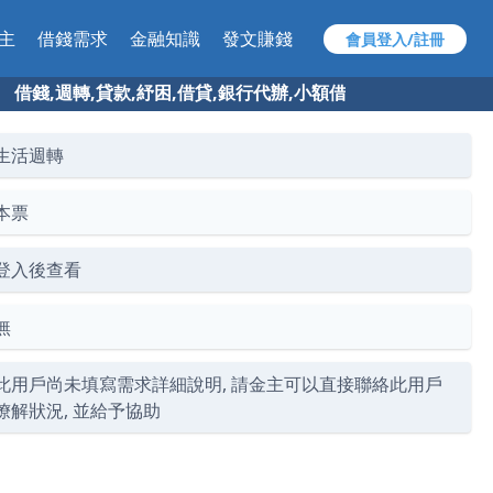
主
借錢需求
金融知識
發文賺錢
會員登入/註冊
錢,週轉,貸款,紓困,借貸,銀行代辦,小額借款,快速借錢 找 97速
生活週轉
本票
登入後查看
無
此用戶尚未填寫需求詳細說明, 請金主可以直接聯絡此用戶
暸解狀況, 並給予協助