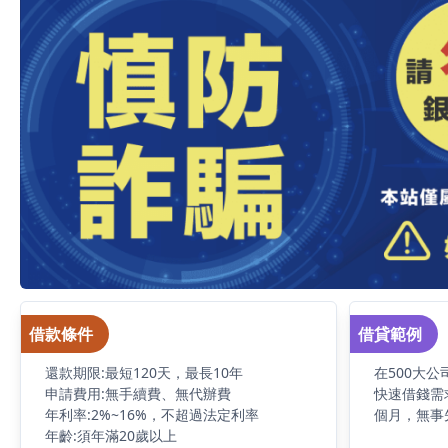
借款條件
借貸範例
還款期限:最短120天，最長10年
在500大
申請費用:無手續費、無代辦費
快速借錢需
年利率:2%~16%，不超過法定利率
個月，無事
年齡:須年滿20歲以上