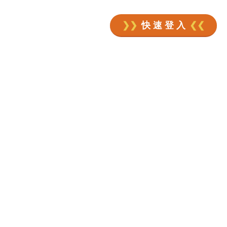
❯❯
快 速 登 入
❮❮