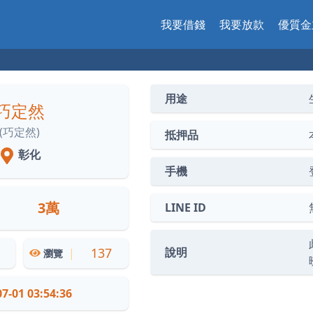
我要借錢
我要放款
優質金
借
用途
巧定然
(巧定然)
抵押品
彰化
手機
3萬
LINE ID
137
說明
|
瀏覽
7-01 03:54:36