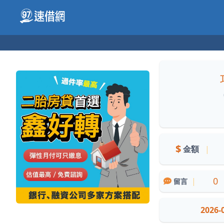
$
金額
|
0
|
留言
2026-0