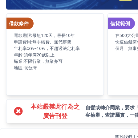
借款條件
借貸範例
還款期限:最短120天，最長10年
在500大
申請費用:無手續費、無代辦費
快速借錢需
年利率:2%~16%，不超過法定利率
個月，無事
年齡:須年滿20歲以上
職業:不限行業，無業亦可
地區:限台灣
本站嚴禁此行為之
自營或轉介同業，要求
廣告刊登
客檢舉，查證屬實，一
關於我們
|