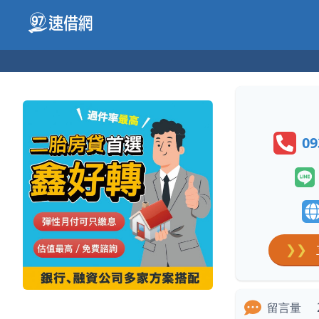
09
❯❯
留言量