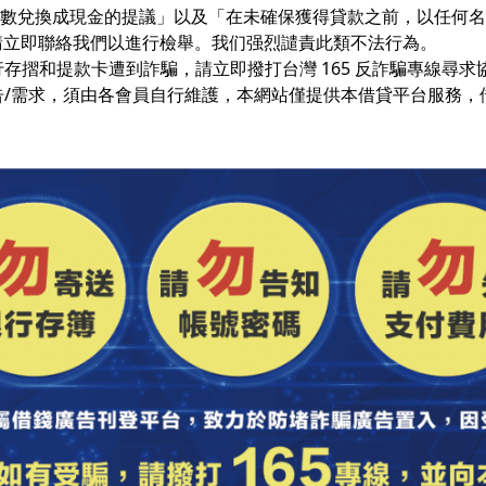
值點數兌換成現金的提議」以及「在未確保獲得貸款之前，以任何
請立即聯絡我們以進行檢舉。我们强烈譴責此類不法行為。
銀行存摺和提款卡遭到詐騙，請立即撥打台灣 165 反詐騙專線尋
廣告/需求，須由各會員自行維護，本網站僅提供本借貸平台服務