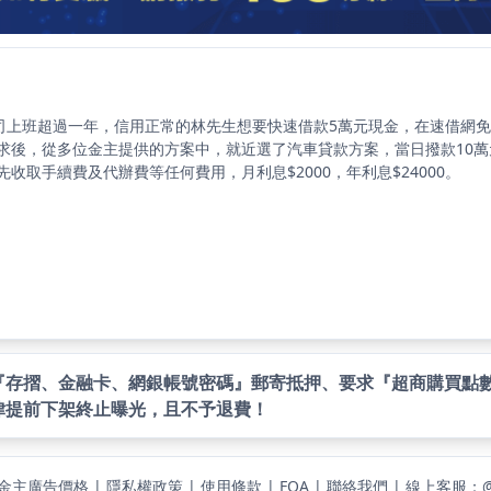
公司上班超過一年，信用正常的林先生想要快速借款5萬元現金，在速借網
求後，從多位金主提供的方案中，就近選了汽車貸款方案，當日撥款10萬
先收取手續費及代辦費等任何費用，月利息$2000，年利息$24000。
『存摺、金融卡、網銀帳號密碼』郵寄抵押、要求『超商購買點
律提前下架終止曝光，且不予退費！
金主廣告價格
|
隱私權政策
|
使用條款
|
FQA
|
聯絡我們
|
線上客服：@4