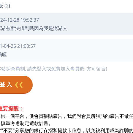
(2)
24-12-28 19:52:37
澎湖有辦法借到嗎因為我是澎湖人
1-04-25 21:00:57
賴喔
本站採會員制, 請先登入或免費加入會員後, 方可留言)
 登 入
❮❮
重要提醒：
僅提供一個平台，供會員張貼廣告，我們對會員所張貼的廣告不做
並慎重考慮制定還款計畫。
絕對"不要"分享您的銀行存摺和提款卡信息，以免被利用成為詐騙