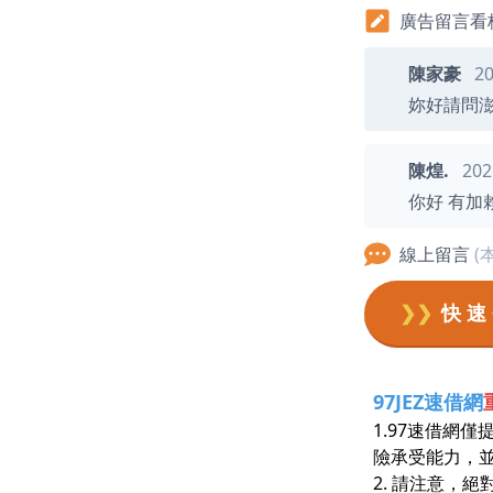
廣告留言看板 
陳家豪
20
妳好請問
陳煌.
202
你好 有加
線上留言
(
❯❯
快 速
97JEZ速借網
1.97速借網
險承受能力，
2. 請注意，