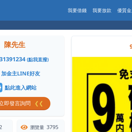
我要借錢
我要放款
優質金
陳先生
31391234
(點我直撥)
加金主LINE好友
點此進入網站
立即發言詢問
❮❮
2
3795
瀏覽量