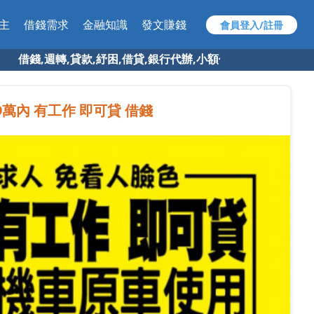
主
借錢需求
金融知識
發文賺錢
會員登入/註冊
借錢,週轉,貸款,紓困,借貸,銀行代辦,小額借款,快速借錢 找 9
9萬內 有工作 即可貸 借錢