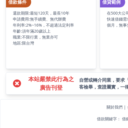
借款條件
借貸範例
還款期限:最短120天，最長10年
在500大
申請費用:無手續費、無代辦費
快速借錢需
年利率:2%~16%，不超過法定利率
個月，無事
年齡:須年滿20歲以上
職業:不限行業，無業亦可
地區:限台灣
本站嚴禁此行為之
自營或轉介同業，要求
廣告刊登
客檢舉，查證屬實，一
關於我們
|
借款關鍵字：
借