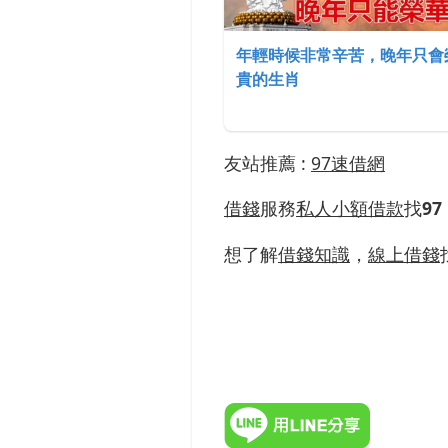
年輕時候非常辛苦，晚年只會
貴的生肖
友站推薦
:
97速借網
借錢
服務
私人小額借款
找
97
想了解
借錢知識
，
線上借錢