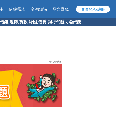
主
借錢需求
金融知識
發文賺錢
會員登入/註冊
貸款,紓困,借貸,銀行代辦,小額借款,快速借錢 找 97速借網 ，
廣告贊助[x]