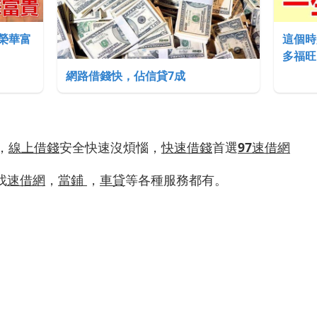
榮華富
這個時
多福旺
網路借錢快，佔信貸7成
，
線上借錢
安全快速沒煩惱，
快速借錢
首選
97
速借網
找
速借網
，
當鋪
，
車貸
等各種服務都有。