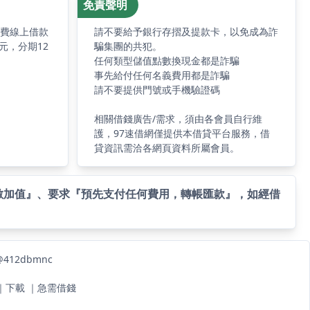
免責聲明
免費線上借款
請不要給予銀行存摺及提款卡，以免成為詐
元，分期12
騙集團的共犯。
任何類型儲值點數換現金都是詐騙
事先給付任何名義費用都是詐騙
請不要提供門號或手機驗證碼
相關借錢廣告/需求，須由各會員自行維
護，97速借網僅提供本借貸平台服務，借
貸資訊需洽各網頁資料所屬會員。
數加值』、要求『預先支付任何費用，轉帳匯款』，如經借
12dbmnc
｜
下載
｜
急需借錢