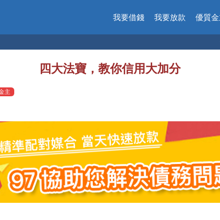
我要借錢
我要放款
優質金
借錢,週轉,
四大法寶，教你信用大加分
質金主