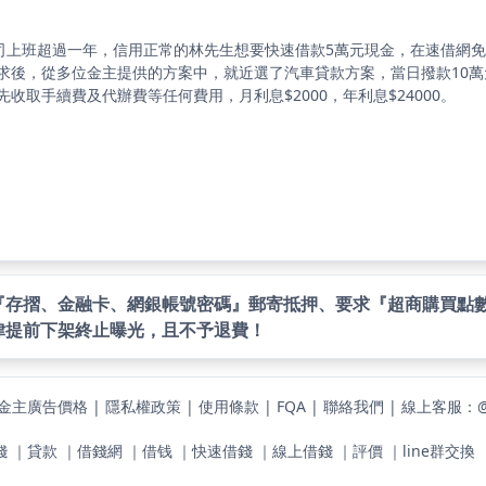
公司上班超過一年，信用正常的林先生想要快速借款5萬元現金，在速借網
求後，從多位金主提供的方案中，就近選了汽車貸款方案，當日撥款10萬
先收取手續費及代辦費等任何費用，月利息$2000，年利息$24000。
『存摺、金融卡、網銀帳號密碼』郵寄抵押、要求『超商購買點
律提前下架終止曝光，且不予退費！
金主廣告價格
|
隱私權政策
|
使用條款
|
FQA
|
聯絡我們
|
線上客服：@4
錢
｜
貸款
｜
借錢網
｜
借钱
｜
快速借錢
｜
線上借錢
｜
評價
｜
line群交換