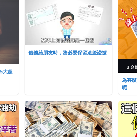
借錢給朋友時，務必要保留這些證據
5大超
為甚麼
呢