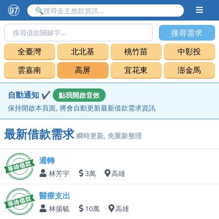
搜尋需求
全臺灣
北北基
桃竹苗
中彰投
雲嘉南
高屏
宜花東
澎金馬
自動通知 ✔
點我開啟音效
保持開啟本頁面, 將會自動更新最新借款需求資訊
最新借款需求
瞬時更新, 免重新整理
週轉
林芳宇
3萬
高雄
醫療支出
林揚毓
10萬
高雄