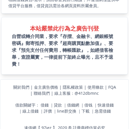
借貸平台服務，借貸資訊需洽各網頁資料所屬會員。
本站嚴禁此行為之廣告刊登
自營或轉介同業，要求『存摺、金融卡、網銀帳號
密碼』郵寄抵押、要求『超商購買點數加值』、要
求『預先支付任何費用，轉帳匯款』，如經借客檢
舉，查證屬實，一律提前下架終止曝光，且不予退
費！
關於我們
|
金主廣告價格
|
隱私權政策
|
使用條款
|
FQA
|
聯絡我們
|
線上客服：@412dbmnc
借款關鍵字：
借錢
｜
貸款
｜
借錢網
｜
借钱
｜
快速借錢
｜
線上借錢
｜
評價
｜
line群交換
｜
下載
｜
急需借錢
速借網【 97jez 】 2020 ® 註冊商標仿冒必究