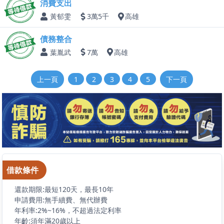
消費支出
黃郁雯
3萬5千
高雄
債務整合
葉胤武
7萬
高雄
上一頁
1
2
3
4
5
下一頁
借款條件
還款期限:最短120天，最長10年
申請費用:無手續費、無代辦費
年利率:2%~16%，不超過法定利率
年齡:須年滿20歲以上