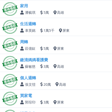
家用
潘毓琪
5萬
高雄
生活週轉
辜英銘
1萬5千
屏東
周轉
莊億鉦
5萬
屏東
繳清媽媽看護費
蘇敏慈
3萬
高雄
個人週轉
張文愷
20萬
高雄
買家電
郭琮印
3萬
屏東